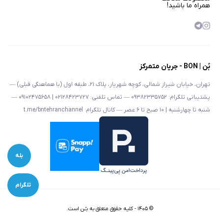
همراه ما باشید!
بُن | BON - جریان متمرکز
تهران، خیابان شیراز شمالی، کوچه شهریار، پلاک ۲۱، طبقه اول (با هماهنگی قبلی) —
پشتیبانی تلگرام: ۰۹۳۸۲۳۳۵۷۵۲ — تماس تلفنی: ۰۲۱۲۸۴۲۳۷۲۷ | ۰۹۱۰۲۴۷۵۶۵۸ —
شنبه تا چهارشنبه | ۱۰ صبح تا ۶ عصر — کانال تلگرام: t.me/bntehranchannel
بله
تلگرام
©
۱۴۰۵
-
کلیه حقوق متعلق به بـُـن است.