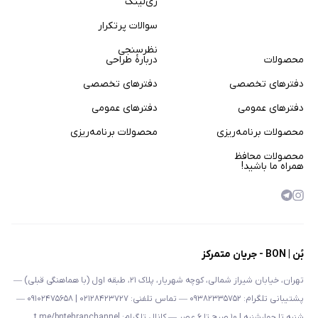
زی‌لینک
سوالات پر‌تکرار
نظرسنجی
محصولات
دربارهٔ طراحی
دفترهای تخصصی
دفترهای تخصصی
دفترهای عمومی
دفترهای عمومی
محصولات برنامه‌ریزی
محصولات برنامه‌ریزی
محصولات محافظ
همراه ما باشید!
بُن | BON - جریان متمرکز
تهران، خیابان شیراز شمالی، کوچه شهریار، پلاک ۲۱، طبقه اول (با هماهنگی قبلی) —
پشتیبانی تلگرام: ۰۹۳۸۲۳۳۵۷۵۲ — تماس تلفنی: ۰۲۱۲۸۴۲۳۷۲۷ | ۰۹۱۰۲۴۷۵۶۵۸ —
شنبه تا چهارشنبه | ۱۰ صبح تا ۶ عصر — کانال تلگرام: t.me/bntehranchannel