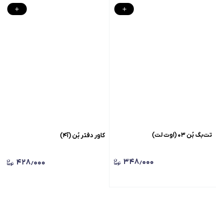
تت‌بگ بُن ۰۳ (اوت لت)
کاور دفتر بُن (آ۴)
۳۴۸٫۰۰۰
۴۲۸٫۰۰۰